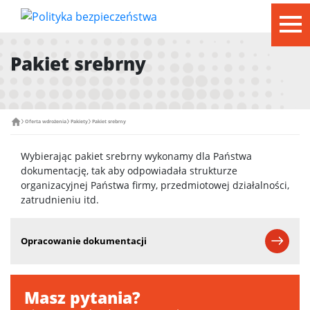
tog
Pakiet srebrny
Oferta wdrożenia
Pakiety
Pakiet srebrny
Wybierając pakiet srebrny wykonamy dla Państwa
dokumentację, tak aby odpowiadała strukturze
organizacyjnej Państwa firmy, przedmiotowej działalności,
zatrudnieniu itd.
Opracowanie dokumentacji
Masz pytania?