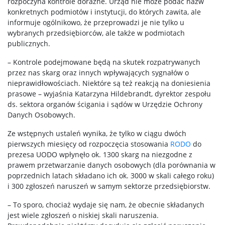
rozpoczyna kontrole doraźne. Urząd nie może podać nazw
konkretnych podmiotów i instytucji, do których zawita, ale
informuje ogólnikowo, że przeprowadzi je nie tylko u
wybranych przedsiębiorców, ale także w podmiotach
publicznych.
– Kontrole podejmowane będą na skutek rozpatrywanych
przez nas skarg oraz innych wpływających sygnałów o
nieprawidłowościach. Niektóre są też reakcją na doniesienia
prasowe – wyjaśnia Katarzyna Hildebrandt, dyrektor zespołu
ds. sektora organów ścigania i sądów w Urzędzie Ochrony
Danych Osobowych.
Ze wstępnych ustaleń wynika, że tylko w ciągu dwóch
pierwszych miesięcy od rozpoczęcia stosowania
RODO
do
prezesa UODO wpłynęło ok. 1300 skarg na niezgodne z
prawem przetwarzanie danych osobowych (dla porównania w
poprzednich latach składano ich ok. 3000 w skali całego roku)
i 300 zgłoszeń naruszeń w samym sektorze przedsiębiorstw.
– To sporo, chociaż wydaje się nam, że obecnie składanych
jest wiele zgłoszeń o niskiej skali naruszenia.