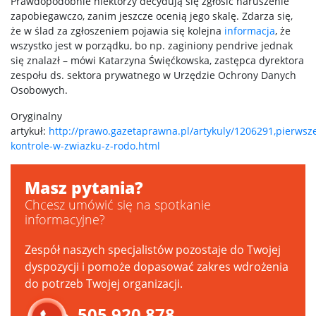
Prawdopodobnie niektórzy decydują się zgłosić naruszenie
zapobiegawczo, zanim jeszcze ocenią jego skalę. Zdarza się,
że w ślad za zgłoszeniem pojawia się kolejna
informacja
, że
wszystko jest w porządku, bo np. zaginiony pendrive jednak
się znalazł – mówi Katarzyna Święćkowska, zastępca dyrektora
zespołu ds. sektora prywatnego w Urzędzie Ochrony Danych
Osobowych.
Oryginalny
artykuł:
http://prawo.gazetaprawna.pl/artykuly/1206291,pierwsz
kontrole-w-zwiazku-z-rodo.html
Masz pytania?
Chcesz umówić się na spotkanie
informacyjne?
Zespół naszych specjalistów pozostaje do Twojej
dyspozycji i pomoże dopasować zakres wdrożenia
do potrzeb Twojej organizacji.
505 920 878