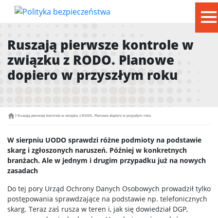
to
Ruszają pierwsze kontrole w
związku z RODO. Planowe
dopiero w przyszłym roku
Ruszają pierwsze kontrole w związku z RODO. Planowe dopiero w przyszłym roku
W sierpniu UODO sprawdzi różne podmioty na podstawie
skarg i zgłoszonych naruszeń. Później w konkretnych
branżach. Ale w jednym i drugim przypadku już na nowych
zasadach
Do tej pory Urząd Ochrony Danych Osobowych prowadził tylko
postępowania sprawdzające na podstawie np. telefonicznych
skarg. Teraz zaś rusza w teren i, jak się dowiedział DGP,